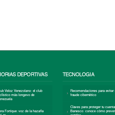
ORIAS DEPORTIVAS
TECNOLOGÍA
lub Veloz Venezolano: el club
Recomendaciones para evitar 
iclístico más longevo de
fraude cibernético
enezuela
Claves para proteger tu cuent
era Fortique: voz de la hazaña
Banesco: conoce cómo preven