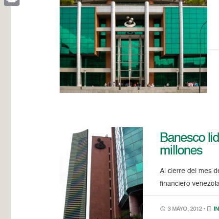
Print
Banesco lid
millones
Al cierre del mes d
financiero venezol
3 MAYO, 2012 •
I