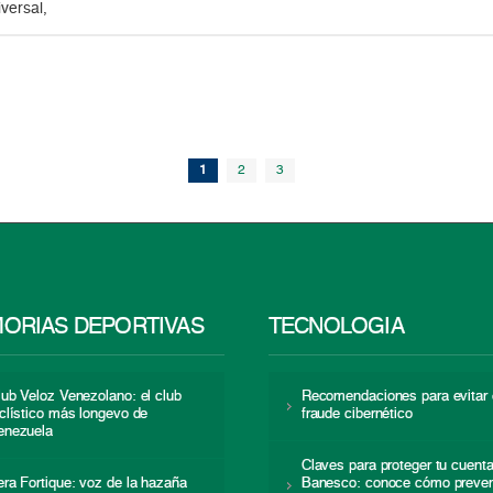
versal,
1
2
3
ORIAS DEPORTIVAS
TECNOLOGÍA
lub Veloz Venezolano: el club
Recomendaciones para evitar 
iclístico más longevo de
fraude cibernético
enezuela
Claves para proteger tu cuent
era Fortique: voz de la hazaña
Banesco: conoce cómo preven