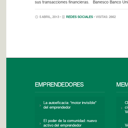
sus transacciones financieras. Banesco Banco Uni
5 ABRIL, 2013 •
REDES SOCIALES
• VISITAS: 2662
EMPRENDEDORES
MEM
La autoeficacia: “motor invisible”
C
del emprendedor
c
V
El poder de la comunidad: nuevo
activo del emprendedor
V