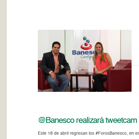
@Banesco realizará tweetcam s
Este 18 de abril regresan los #ForosBanesco, en 