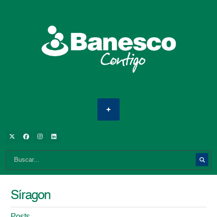
Síragon