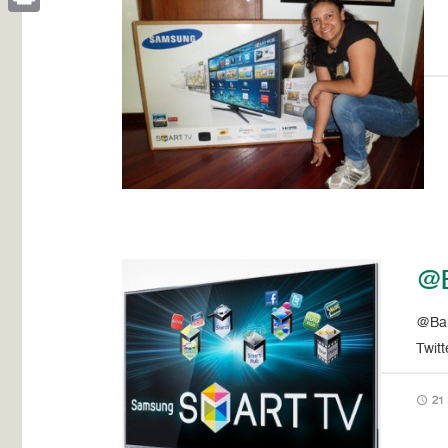
Print
@B
@Ban
Twitt
21 