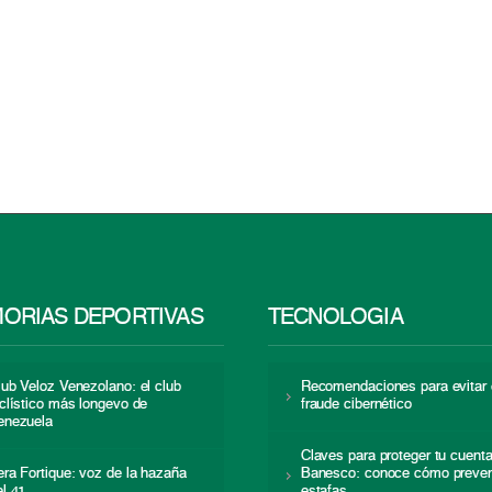
ORIAS DEPORTIVAS
TECNOLOGÍA
lub Veloz Venezolano: el club
Recomendaciones para evitar 
iclístico más longevo de
fraude cibernético
enezuela
Claves para proteger tu cuent
era Fortique: voz de la hazaña
Banesco: conoce cómo preven
el 41
estafas