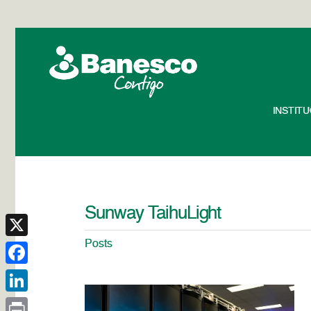
INSTIT
Sunway TaihuLight
Posts
X
Facebook
LinkedIn