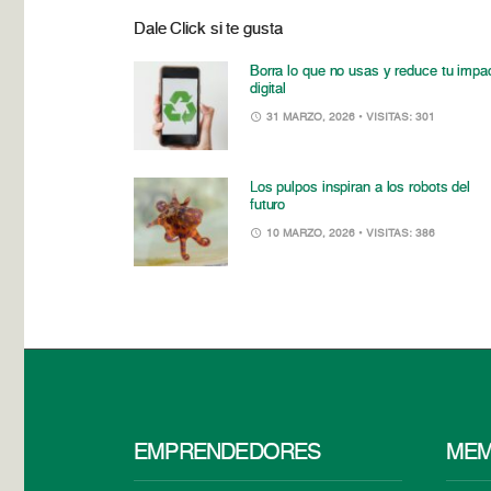
Dale Click si te gusta
Borra lo que no usas y reduce tu impa
digital
31 MARZO, 2026
• VISITAS: 301
Los pulpos inspiran a los robots del
futuro
10 MARZO, 2026
• VISITAS: 386
EMPRENDEDORES
MEM