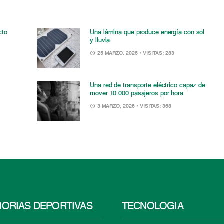
cto
Una lámina que produce energía con sol
y lluvia
25 MARZO, 2026
• VISITAS: 283
Una red de transporte eléctrico capaz de
mover 10.000 pasajeros por hora
3 MARZO, 2026
• VISITAS: 368
ORIAS DEPORTIVAS
TECNOLOGÍA