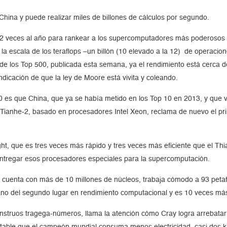
hina y puede realizar miles de billones de cálculos por segundo.
 2 veces al año para rankear a los supercomputadores más poderosos d
a escala de los teraflops –un billón (10 elevado a la 12) de operacio
 de los Top 500, publicada esta semana, ya el rendimiento está cerca de
ndicación de que la ley de Moore está vivita y coleando.
0 es que China, que ya se había metido en los Top 10 en 2013, y que v
 Tianhe-2, basado en procesadores Intel Xeon, reclama de nuevo el p
ght, que es tres veces más rápido y tres veces más eficiente que el 
a entregar esos procesadores especiales para la supercomputación.
ht cuenta con más de 10 millones de núcleos, trabaja cómodo a 93 peta
isano del segundo lugar en rendimiento computacional y es 10 veces má
nstruos tragega-números, llama la atención cómo Cray logra arrebatarl
table que el campeón mundial consuma menos electricidad, casi dos ki