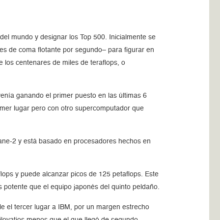
el mundo y designar los Top 500. Inicialmente se
nes de coma flotante por segundo– para figurar en
 los centenares de miles de teraflops, o
enía ganando el primer puesto en las últimas 6
rimer lugar pero con otro supercomputador que
Thiane-2 y está basado en procesadores hechos en
flops y puede alcanzar picos de 125 petaflops. Este
s potente que el equipo japonés del quinto peldaño.
e el tercer lugar a IBM, por un margen estrecho
lovatios menos que el que llegó de segundo.