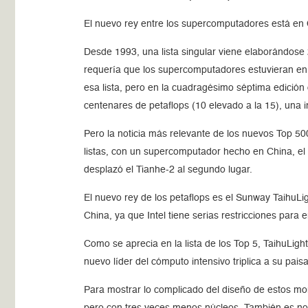
El nuevo rey entre los supercomputadores está en C
Desde 1993, una lista singular viene elaborándose
requería que los supercomputadores estuvieran en l
esa lista, pero en la cuadragésimo séptima edición
centenares de petaflops (10 elevado a la 15), una i
Pero la noticia más relevante de los nuevos Top 50
listas, con un supercomputador hecho en China, el
desplazó el Tianhe-2 al segundo lugar.
El nuevo rey de los petaflops es el Sunway TaihuLi
China, ya que Intel tiene serias restricciones par
Como se aprecia en la lista de los Top 5, TaihuLig
nuevo líder del cómputo intensivo triplica a su pa
Para mostrar lo complicado del diseño de estos mo
pero con tres veces menos núcleos. También es no