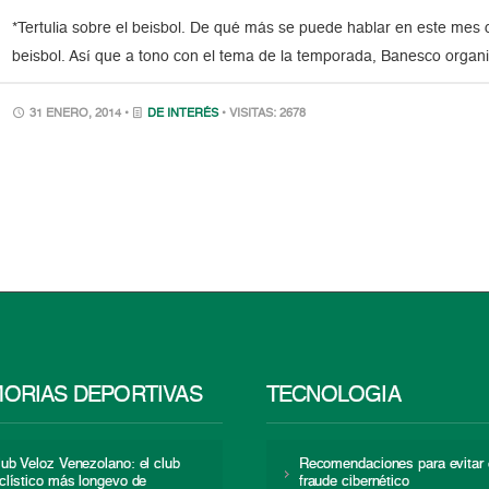
*Tertulia sobre el beisbol. De qué más se puede hablar en este mes 
beisbol. Así que a tono con el tema de la temporada, Banesco organizó
31 ENERO, 2014 •
DE INTERÉS
• VISITAS: 2678
ORIAS DEPORTIVAS
TECNOLOGÍA
lub Veloz Venezolano: el club
Recomendaciones para evitar 
iclístico más longevo de
fraude cibernético