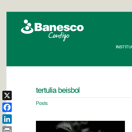
INSTIT
tertulia beisbol
Posts
X
Facebook
LinkedIn