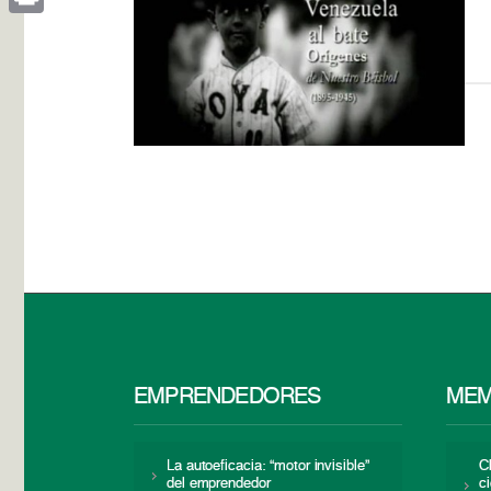
Print
EMPRENDEDORES
MEM
La autoeficacia: “motor invisible”
C
del emprendedor
c