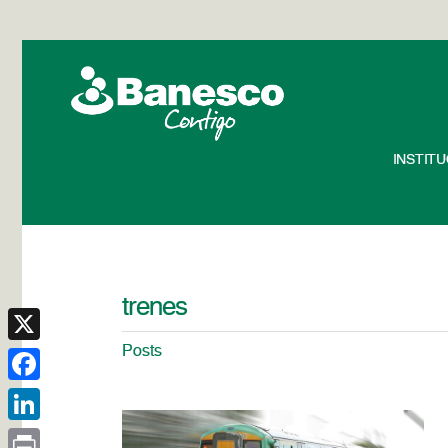
INSTIT
trenes
Posts
X
Facebook
LinkedIn