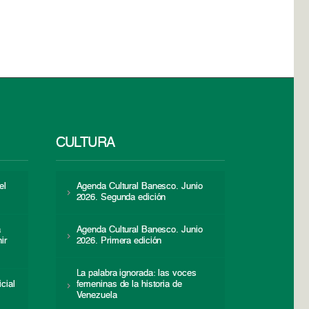
CULTURA
el
Agenda Cultural Banesco. Junio
2026. Segunda edición
a
Agenda Cultural Banesco. Junio
ir
2026. Primera edición
La palabra ignorada: las voces
icial
femeninas de la historia de
s
Venezuela