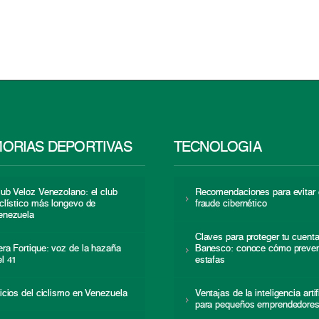
ORIAS DEPORTIVAS
TECNOLOGÍA
lub Veloz Venezolano: el club
Recomendaciones para evitar 
iclístico más longevo de
fraude cibernético
enezuela
Claves para proteger tu cuent
era Fortique: voz de la hazaña
Banesco: conoce cómo preven
el 41
estafas
nicios del ciclismo en Venezuela
Ventajas de la inteligencia artif
para pequeños emprendedore