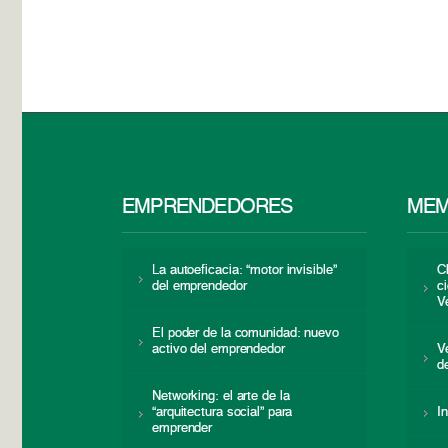
EMPRENDEDORES
MEM
La autoeficacia: “motor invisible”
C
del emprendedor
c
V
El poder de la comunidad: nuevo
activo del emprendedor
V
d
Networking: el arte de la
“arquitectura social” para
I
emprender