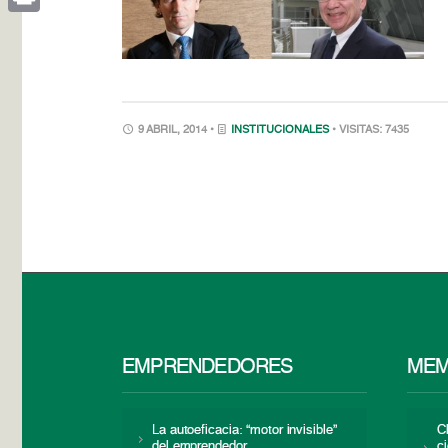
Print
9 ABRIL, 2014 •
INSTITUCIONALES
• VISITAS: 7435
EMPRENDEDORES
MEM
La autoeficacia: “motor invisible”
C
del emprendedor
c