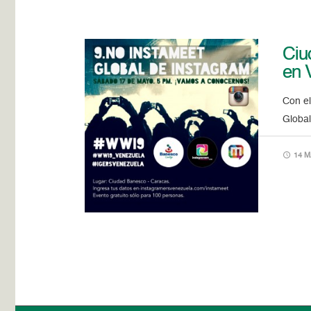
Ciu
en 
Con el
Global
14 M