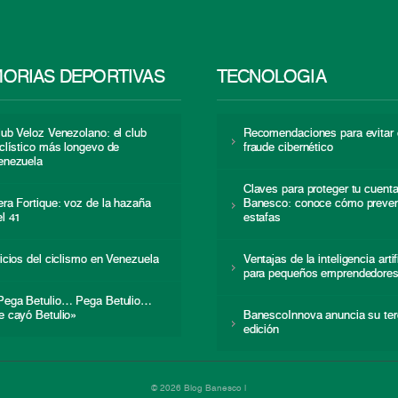
ORIAS DEPORTIVAS
TECNOLOGÍA
lub Veloz Venezolano: el club
Recomendaciones para evitar 
iclístico más longevo de
fraude cibernético
enezuela
Claves para proteger tu cuent
era Fortique: voz de la hazaña
Banesco: conoce cómo preven
el 41
estafas
nicios del ciclismo en Venezuela
Ventajas de la inteligencia artif
para pequeños emprendedore
Pega Betulio… Pega Betulio…
e cayó Betulio»
BanescoInnova anuncia su ter
edición
© 2026 Blog Banesco |