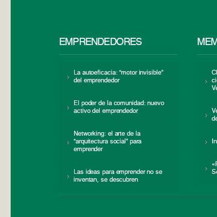
EMPRENDEDORES
MEM
La autoeficacia: “motor invisible”
C
del emprendedor
c
V
El poder de la comunidad: nuevo
activo del emprendedor
V
d
Networking: el arte de la
“arquitectura social” para
I
emprender
«
Las ideas para emprender no se
S
inventan, se descubren