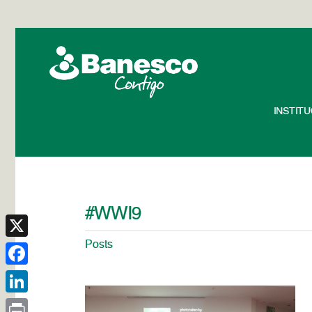
INSTIT
#WWI9
Posts
X
Facebook
LinkedIn