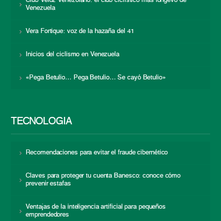
Club Veloz Venezolano: el club ciclístico más longevo de
Venezuela
Vera Fortique: voz de la hazaña del 41
Inicios del ciclismo en Venezuela
«Pega Betulio… Pega Betulio… Se cayó Betulio»
TECNOLOGÍA
Recomendaciones para evitar el fraude cibernético
Claves para proteger tu cuenta Banesco: conoce cómo
prevenir estafas
Ventajas de la inteligencia artificial para pequeños
emprendedores