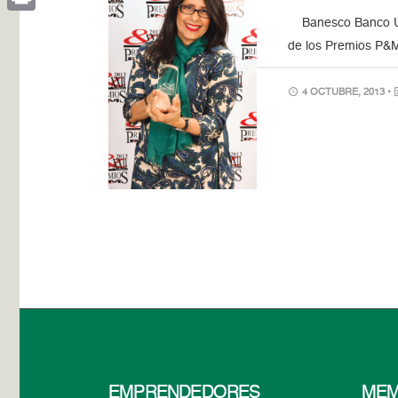
Banesco Banco Univ
Print
de los Premios P&M
4 OCTUBRE, 2013 •
EMPRENDEDORES
MEM