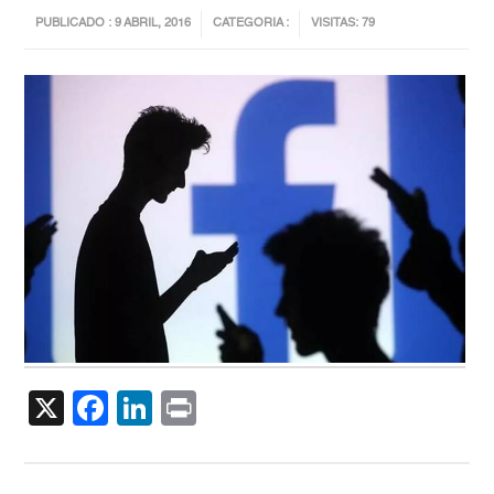
PUBLICADO : 9 ABRIL, 2016
CATEGORIA :
VISITAS: 79
X
Facebook
LinkedIn
Print