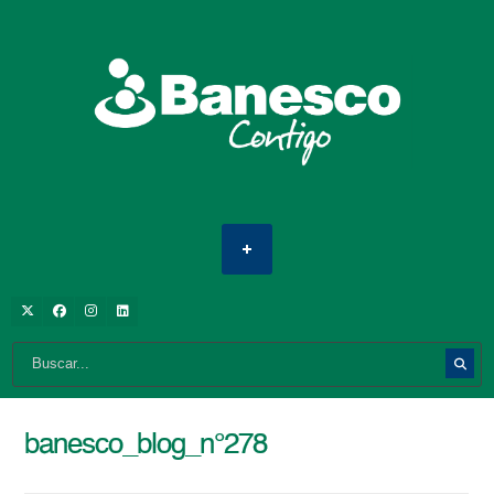
banesco_blog_n°278