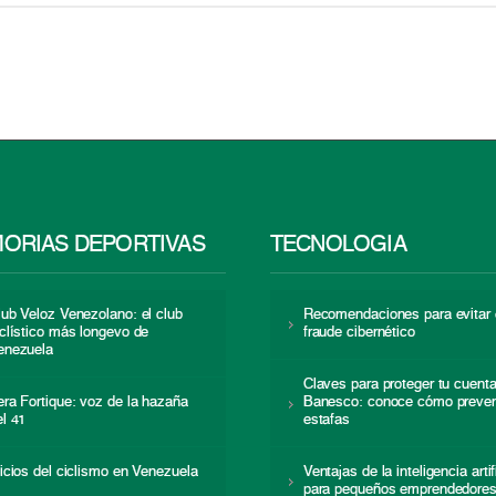
ORIAS DEPORTIVAS
TECNOLOGÍA
lub Veloz Venezolano: el club
Recomendaciones para evitar 
iclístico más longevo de
fraude cibernético
enezuela
Claves para proteger tu cuent
era Fortique: voz de la hazaña
Banesco: conoce cómo preven
el 41
estafas
nicios del ciclismo en Venezuela
Ventajas de la inteligencia artif
para pequeños emprendedore