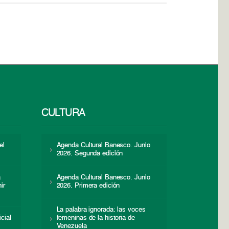
CULTURA
el
Agenda Cultural Banesco. Junio
2026. Segunda edición
a
Agenda Cultural Banesco. Junio
ir
2026. Primera edición
La palabra ignorada: las voces
icial
femeninas de la historia de
s
Venezuela