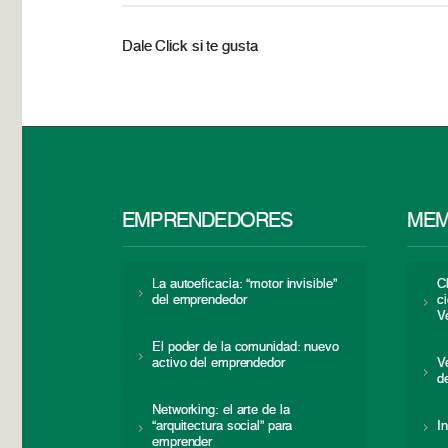
Dale Click si te gusta
EMPRENDEDORES
MEM
La autoeficacia: “motor invisible”
C
del emprendedor
c
V
El poder de la comunidad: nuevo
activo del emprendedor
V
d
Networking: el arte de la
“arquitectura social” para
I
emprender