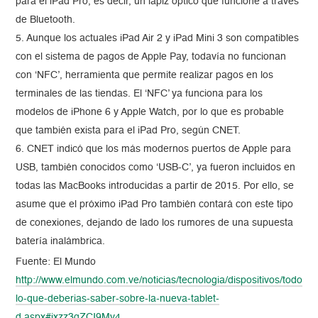
para el iPad Pro, es decir, un lápiz óptico que funcione a través
de Bluetooth.
5. Aunque los actuales iPad Air 2 y iPad Mini 3 son compatibles
con el sistema de pagos de Apple Pay, todavía no funcionan
con ‘NFC’, herramienta que permite realizar pagos en los
terminales de las tiendas. El ‘NFC’ ya funciona para los
modelos de iPhone 6 y Apple Watch, por lo que es probable
que también exista para el iPad Pro, según CNET.
6. CNET indicó que los más modernos puertos de Apple para
USB, también conocidos como ‘USB-C’, ya fueron incluidos en
todas las MacBooks introducidas a partir de 2015. Por ello, se
asume que el próximo iPad Pro también contará con este tipo
de conexiones, dejando de lado los rumores de una supuesta
batería inalámbrica.
Fuente: El Mundo
http://www.elmundo.com.ve/noticias/tecnologia/dispositivos/todo-
lo-que-deberias-saber-sobre-la-nueva-tablet-
d.aspx#ixzz3gZCI9Mv4