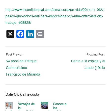
http://www.elconfidencial.com/
alma-corazon-vida/2014-11-06/
7-
pasos-que-debes-dar-para-
impresionar-en-una-entrevista-
de-
trabajo_408828/
X
Facebook
LinkedIn
Print
Post Previo:
Proximo Post:
54 años del Parque
Canto a la espiga y al
Generalísimo
arado (1916)
Francisco de Miranda
Dale Click si te gusta
Ventajas de
Conoce a
la
los