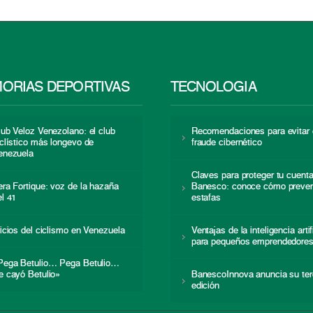
ORIAS DEPORTIVAS
TECNOLOGÍA
lub Veloz Venezolano: el club
Recomendaciones para evitar 
iclístico más longevo de
fraude cibernético
enezuela
Claves para proteger tu cuent
era Fortique: voz de la hazaña
Banesco: conoce cómo preven
el 41
estafas
nicios del ciclismo en Venezuela
Ventajas de la inteligencia artif
para pequeños emprendedore
Pega Betulio… Pega Betulio…
e cayó Betulio»
BanescoInnova anuncia su ter
edición