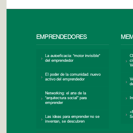
EMPRENDEDORES
MEM
La autoeficacia: “motor invisible”
C
del emprendedor
c
V
El poder de la comunidad: nuevo
activo del emprendedor
V
d
Networking: el arte de la
“arquitectura social” para
I
emprender
«
Las ideas para emprender no se
S
inventan, se descubren