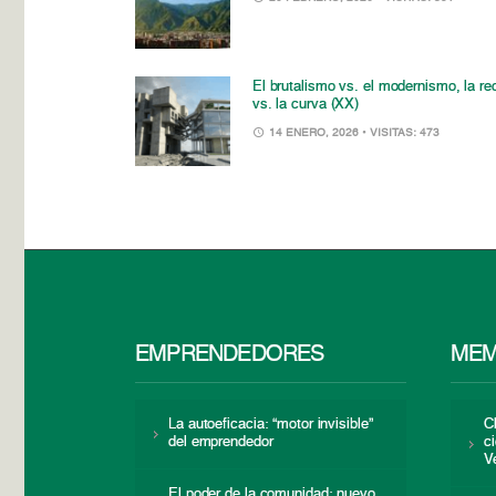
El brutalismo vs. el modernismo, la re
vs. la curva (XX)
14 ENERO, 2026
• VISITAS: 473
EMPRENDEDORES
MEM
La autoeficacia: “motor invisible”
C
del emprendedor
c
V
El poder de la comunidad: nuevo