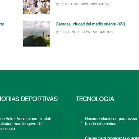
6 FEBRERO, 2026
• VISITAS: 378
cta
Caracas, ciudad del medio oriente (XV)
3 DICIEMBRE, 2025
• VISITAS: 375
ORIAS DEPORTIVAS
TECNOLOGÍA
lub Veloz Venezolano: el club
Recomendaciones para evitar 
iclístico más longevo de
fraude cibernético
enezuela
Claves para proteger tu cuent