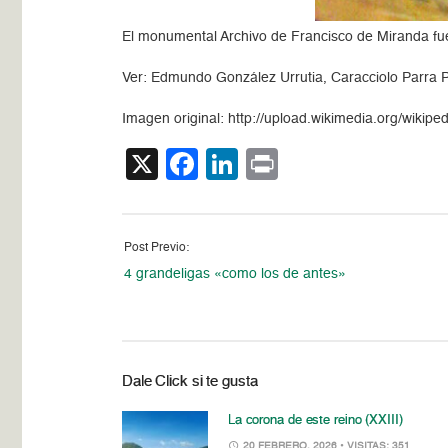
El monumental Archivo de Francisco de Miranda fue
Ver: Edmundo González Urrutia, Caracciolo Parra P
Imagen original: http://upload.wikimedia.org/wik
X
Facebook
LinkedIn
Print
Post Previo:
4 grandeligas «como los de antes»
Dale Click si te gusta
La corona de este reino (XXIII)
20 FEBRERO, 2026
• VISITAS: 351