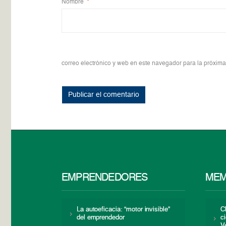
Nombre
*
correo electrónico y web en este navegador para la próxim
EMPRENDEDORES
MEM
La autoeficacia: “motor invisible”
C
del emprendedor
c
V