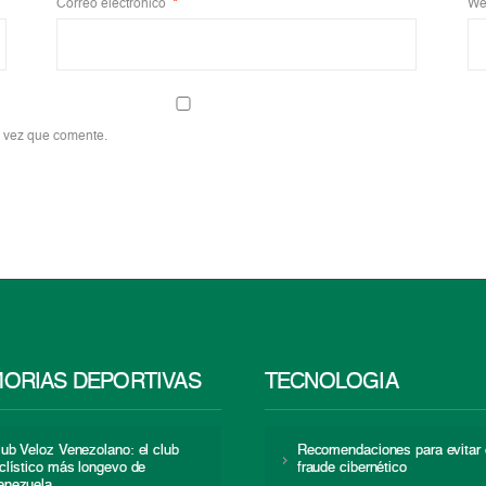
Correo electrónico
*
We
a vez que comente.
ORIAS DEPORTIVAS
TECNOLOGÍA
lub Veloz Venezolano: el club
Recomendaciones para evitar 
iclístico más longevo de
fraude cibernético
enezuela