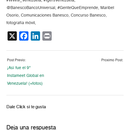
#WWI9_Venezuela, #IgersVenezuela,
@BanescoBancoUniversal, #GenteQueEmprende, Maribel
Osorio, Comunicaciones Banesco, Concurso Banesco,
fotografía móvil,
X
Facebook
LinkedIn
Print
Post Previo:
Proximo Post:
¡Así fue el 9°
Instameet Global en
Venezuela! (+fotos)
Dale Click si te gusta
Deja una respuesta