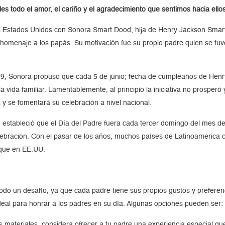
les todo el amor, el cariño y el agradecimiento que sentimos hacia ellos
 Estados Unidos con Sonora Smart Dood; hija de Henry Jackson Smart, u
r homenaje a los papás. Su motivación fue su propio padre quien se tu
09, Sonora propuso que cada 5 de junio; fecha de cumpleaños de Henry
 la vida familiar. Lamentablemente, al principio la iniciativa no prospe
 y se fomentará su celebración a nivel nacional.
 estableció que el Día del Padre fuera cada tercer domingo del mes de
elebración. Con el pasar de los años, muchos países de Latinoamérica 
 que en EE.UU.
 todo un desafío, ya que cada padre tiene sus propios gustos y prefere
ideal para honrar a los padres en su día. Algunas opciones pueden ser:
os materiales, considera ofrecer a tu padre una experiencia especial qu