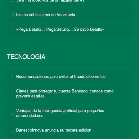
Vera Fortique: voz de la hazaña del 41
Inicios del ciclismo en Venezuela
«Pega Betulio… Pega Betulio… Se cayó Betulio»
TECNOLOGÍA
Recomendaciones para evitar el fraude cibernético
Claves para proteger tu cuenta Banesco: conoce cómo
prevenir estafas
Ventajas de la inteligencia artificial para pequeños
emprendedores
BanescoInnova anuncia su tercera edición