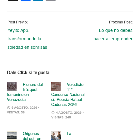
Post Previo:
Proximo Post:
Yeyito App:
Lo que no debes
transformando la
hacer al emprender
soledad en sonrisas
Dale Click si te gusta
Pionero del
Veredicto
Básquet
11°
femenino en
Concurso Nacional
Venezuela
de Poesía Rafael
Cadenas 2026
6 AGOSTO, 2026
•
VISITAS: 38
4 AGOSTO, 2026
•
VISITAS: 240
Orígenes
La
del golf en