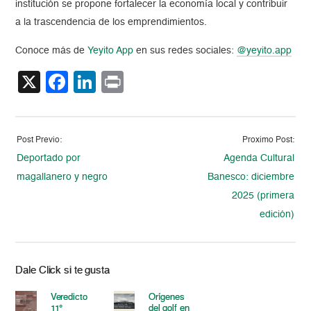
institución se propone fortalecer la economía local y contribuir
a la trascendencia de los emprendimientos.
Conoce más de
Yeyito App
en sus redes sociales:
@yeyito.app
X
Facebook
LinkedIn
Print
Post Previo:
Proximo Post:
Deportado por
Agenda Cultural
magallanero y negro
Banesco: diciembre
2025 (primera
edición)
Dale Click si te gusta
Veredicto
Orígenes
11°
del golf en