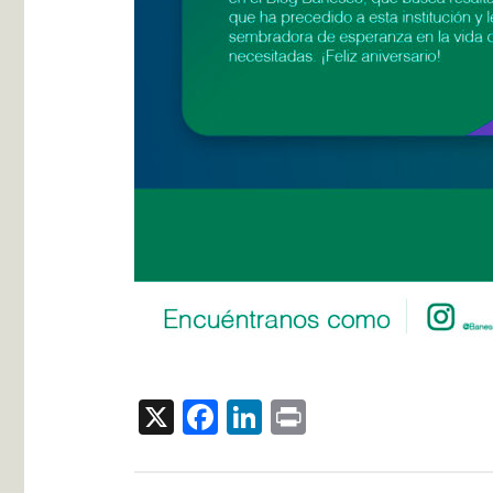
X
Facebook
LinkedIn
Print