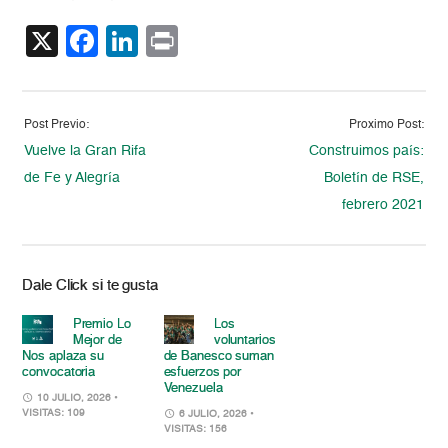
X
Facebook
LinkedIn
Print
Post Previo:
Proximo Post:
Vuelve la Gran Rifa
Construimos país:
de Fe y Alegría
Boletín de RSE,
febrero 2021
Dale Click si te gusta
Premio Lo
Los
Mejor de
voluntarios
Nos aplaza su
de Banesco suman
convocatoria
esfuerzos por
Venezuela
10 JULIO, 2026
•
VISITAS: 109
6 JULIO, 2026
•
VISITAS: 156