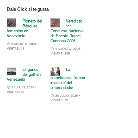
Dale Click si te gusta
Pionero del
Veredicto
Básquet
11°
femenino en
Concurso Nacional
Venezuela
de Poesía Rafael
Cadenas 2026
6 AGOSTO, 2026
•
VISITAS: 41
4 AGOSTO, 2026
•
VISITAS: 248
Orígenes
La
del golf en
autoeficacia: “motor
Venezuela
invisible” del
emprendedor
31 JULIO, 2026
•
VISITAS: 69
30 JULIO, 2026
•
VISITAS: 73