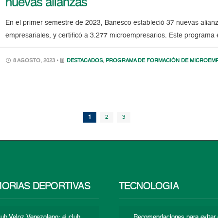
nuevas alianzas
En el primer semestre de 2023, Banesco estableció 37 nuevas alianz
empresariales, y certificó a 3.277 microempresarios. Este programa 
8 AGOSTO, 2023 •
DESTACADOS
,
PROGRAMA DE FORMACIÓN DE MICROEM
1
2
3
ORIAS DEPORTIVAS
TECNOLOGÍA
lub Veloz Venezolano: el club
Recomendaciones para evitar 