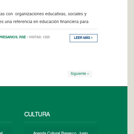
as con organizaciones educativas, sociales y
es una referencia en educación financiera para
PRESARIOS
,
RSE
• VISITAS: 1320
LEER MÁS
Siguiente »
CULTURA
el
Agenda Cultural Banesco. Junio