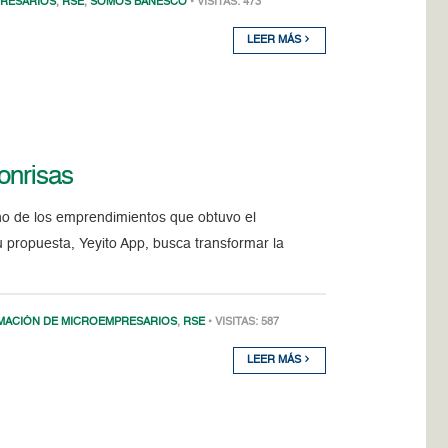
RESARIOS
,
RSE
,
SOMOS BANESCO
• VISITAS: 473
LEER MÁS
onrisas
no de los emprendimientos que obtuvo el
propuesta, Yeyito App, busca transformar la
MACIÓN DE MICROEMPRESARIOS
,
RSE
• VISITAS: 587
LEER MÁS