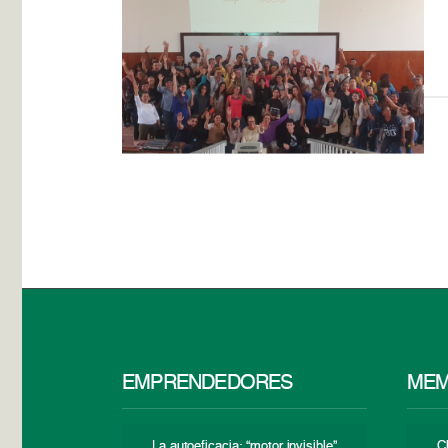
EMPRENDEDORES
MEM
La autoeficacia: “motor invisible”
C