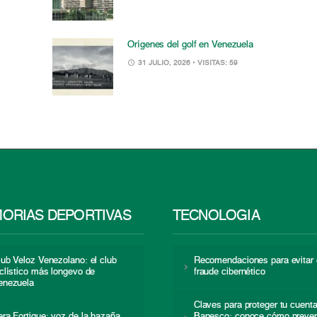
Orígenes del golf en Venezuela
31 JULIO, 2026
• VISITAS: 59
ORIAS DEPORTIVAS
TECNOLOGÍA
lub Veloz Venezolano: el club
Recomendaciones para evitar 
iclístico más longevo de
fraude cibernético
enezuela
Claves para proteger tu cuent
era Fortique: voz de la hazaña
Banesco: conoce cómo preven