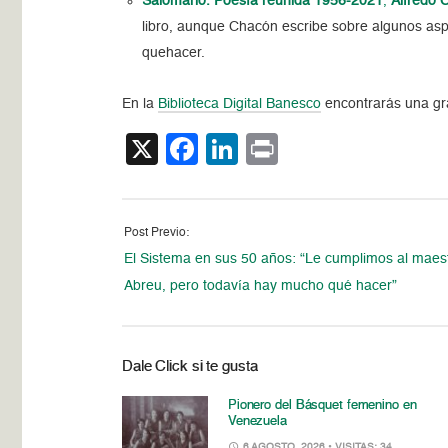
Salomario. Poesía reunida 1956-2021
,
Alfredo 
libro, aunque Chacón escribe sobre algunos aspect
quehacer.
En la
Biblioteca Digital Banesco
encontrarás una gra
X
Facebook
LinkedIn
Print
Post Previo:
El Sistema en sus 50 años: “Le cumplimos al maes
Abreu, pero todavía hay mucho qué hacer”
Dale Click si te gusta
Pionero del Básquet femenino en
Venezuela
6 AGOSTO, 2026
• VISITAS: 34