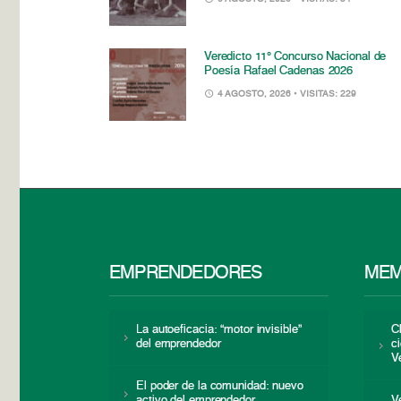
Veredicto 11° Concurso Nacional de
Poesía Rafael Cadenas 2026
4 AGOSTO, 2026
• VISITAS: 229
EMPRENDEDORES
MEM
La autoeficacia: “motor invisible”
C
del emprendedor
c
V
El poder de la comunidad: nuevo
activo del emprendedor
V