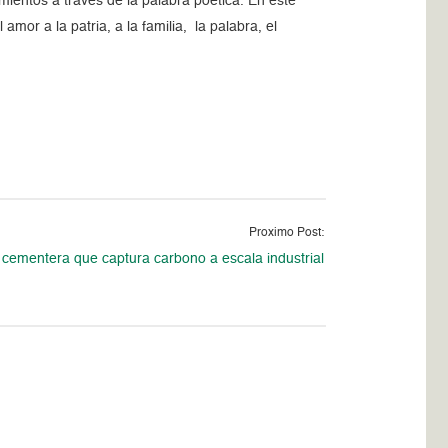
imientos a través de la palabra poética. En este
mor a la patria, a la familia, la palabra, el
Proximo Post:
cementera que captura carbono a escala industrial