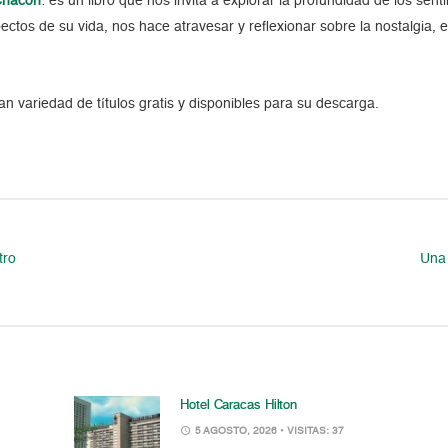
Chacón
:
es un libro que nos invita a explorar la profundidad de los sent
os de su vida, nos hace atravesar y reflexionar sobre la nostalgia, el a
n variedad de títulos gratis y disponibles para su descarga.
tro
Una 
Hotel Caracas Hilton
5 AGOSTO, 2026
• VISITAS: 37