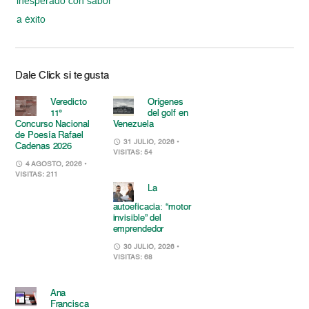
inesperado con sabor
a éxito
Dale Click si te gusta
Veredicto
Orígenes
11°
del golf en
Concurso Nacional
Venezuela
de Poesía Rafael
31 JULIO, 2026
•
Cadenas 2026
VISITAS: 54
4 AGOSTO, 2026
•
VISITAS: 211
La
autoeficacia: “motor
invisible” del
emprendedor
30 JULIO, 2026
•
VISITAS: 68
Ana
Francisca