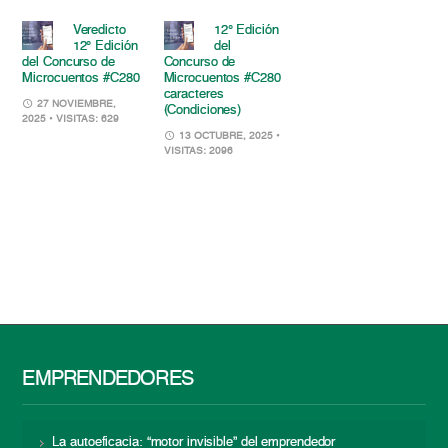
Veredicto
12° Edición
12° Edición
del
del Concurso de
Concurso de
Microcuentos #C280
Microcuentos #C280
caracteres
27 NOVIEMBRE,
(Condiciones)
2025
• VISITAS: 629
13 OCTUBRE, 2025
•
VISITAS: 2096
EMPRENDEDORES
La autoeficacia: “motor invisible” del emprendedor