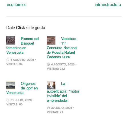
económico
infraestructura
Dale Click si te gusta
Pionero del
Veredicto
Básquet
11°
femenino en
Concurso Nacional
Venezuela
de Poesía Rafael
Cadenas 2026
6 AGOSTO, 2026
•
VISITAS: 34
4 AGOSTO, 2026
•
VISITAS: 232
Orígenes
La
del golf en
autoeficacia: “motor
Venezuela
invisible” del
emprendedor
31 JULIO, 2026
•
VISITAS: 60
30 JULIO, 2026
•
VISITAS: 71