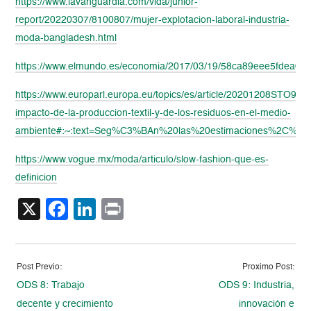
https://www.lavanguardia.com/vida/junior-
report/20220307/8100807/mujer-explotacion-laboral-industria-
moda-bangladesh.html
https://www.elmundo.es/economia/2017/03/19/58ca89eee5fdea012
https://www.europarl.europa.eu/topics/es/article/20201208STO9332
impacto-de-la-produccion-textil-y-de-los-residuos-en-el-medio-
ambiente#:~:text=Seg%C3%BAn%20las%20estimaciones%2C%20l
https://www.vogue.mx/moda/articulo/slow-fashion-que-es-
definicion
X
Facebook
LinkedIn
Print
Post Previo:
Proximo Post:
ODS 8: Trabajo
ODS 9: Industria,
decente y crecimiento
innovación e