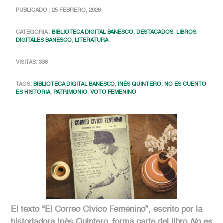
PUBLICADO : 25 FEBRERO, 2026
CATEGORIA :
BIBLIOTECA DIGITAL BANESCO
,
DESTACADOS
,
LIBROS
DIGITALES BANESCO
,
LITERATURA
VISITAS: 338
TAGS:
BIBLIOTECA DIGITAL BANESCO
,
INÉS QUINTERO
,
NO ES CUENTO
ES HISTORIA
,
PATRIMONIO
,
VOTO FEMENINO
El texto “El Correo Cívico Femenino”, escrito por la
historiadora Inés Quintero, forma parte del libro
No es