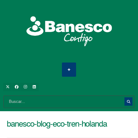
banesco-blog-eco-tren-holanda