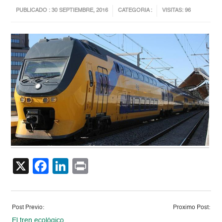
PUBLICADO : 30 SEPTIEMBRE, 2016
CATEGORIA :
VISITAS: 96
X
Facebook
LinkedIn
Print
Post Previo:
Proximo Post:
El tren ecológico