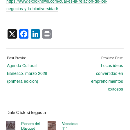
https://www.expoknews.com/cual-es-la-relacion-de-los-
negocios-y-la-biodiversidad/
X
Facebook
LinkedIn
Print
Post Previo:
Proximo Post:
Agenda Cultural
Locas ideas
Banesco: marzo 2025
convertidas en
(primera edición)
emprendimientos
exitosos
Dale Click si te gusta
Pionero del
Veredicto
Básquet
11°