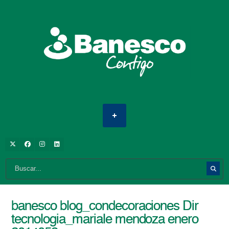
banesco blog_condecoraciones Dir
tecnologia_mariale mendoza enero