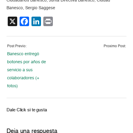
Ciudadanos Banesco, Junta Directiva Banesco, Ciudad
Banesco, Sergio Saggese
X
Facebook
LinkedIn
Print
Post Previo:
Proximo Post:
Banesco entregó
botones por años de
servicio a sus
colaboradores (+
fotos)
Dale Click si te gusta
Deja una respuesta