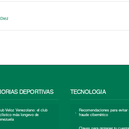
-Diez
ORIAS DEPORTIVAS
TECNOLOGÍA
lub Veloz Venezolano: el club
Recomendaciones para evitar 
iclístico más longevo de
fraude cibernético
enezuela
Claves para proteger tu cuent