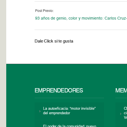
Post Previo:
93 años de genio, color y movimiento: Carlos Cruz
Dale Click si te gusta
EMPRENDEDORES
MEM
La autoeficacia: “motor invisible”
C
del emprendedor
c
V
El poder de la comunidad: nuevo