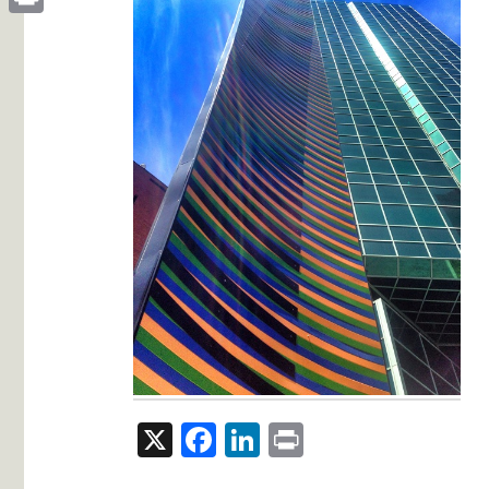
Print
X
Facebook
LinkedIn
Print