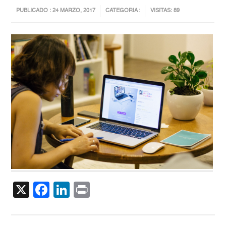
PUBLICADO : 24 MARZO, 2017
CATEGORIA :
VISITAS: 89
X
Facebook
LinkedIn
Print