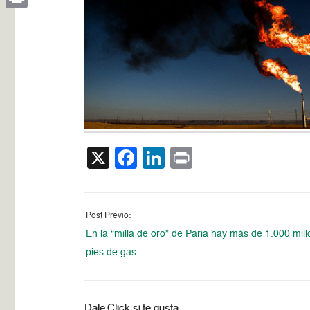
Print
X
Facebook
LinkedIn
Print
Post Previo:
En la “milla de oro” de Paria hay más de 1.000 mil
pies de gas
Dale Click si te gusta