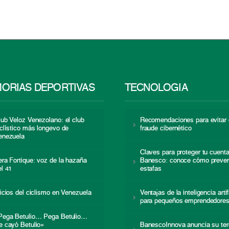
ORIAS DEPORTIVAS
TECNOLOGÍA
lub Veloz Venezolano: el club
Recomendaciones para evitar 
iclístico más longevo de
fraude cibernético
enezuela
Claves para proteger tu cuent
era Fortique: voz de la hazaña
Banesco: conoce cómo preven
el 41
estafas
nicios del ciclismo en Venezuela
Ventajas de la inteligencia artif
para pequeños emprendedore
Pega Betulio… Pega Betulio…
e cayó Betulio»
BanescoInnova anuncia su ter