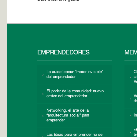
EMPRENDEDORES
MEM
La autoeficacia: “motor invisible”
C
del emprendedor
c
V
El poder de la comunidad: nuevo
activo del emprendedor
V
d
Networking: el arte de la
“arquitectura social” para
I
emprender
«
Las ideas para emprender no se
S