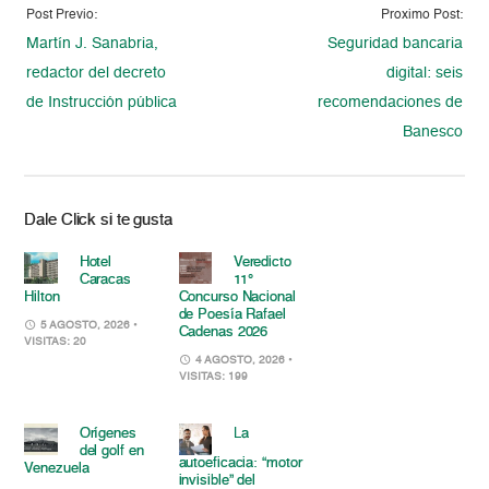
Post Previo:
Proximo Post:
Martín J. Sanabria,
Seguridad bancaria
redactor del decreto
digital: seis
de Instrucción pública
recomendaciones de
Banesco
Dale Click si te gusta
Hotel
Veredicto
Caracas
11°
Hilton
Concurso Nacional
de Poesía Rafael
5 AGOSTO, 2026
•
Cadenas 2026
VISITAS: 20
4 AGOSTO, 2026
•
VISITAS: 199
Orígenes
La
del golf en
autoeficacia: “motor
Venezuela
invisible” del