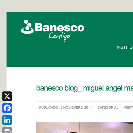
INSTIT
banesco blog_ miguel ange
X
PUBLICADO : 5 NOVIEMBRE, 2014
CATEGORIA :
VISIT
Facebook
LinkedIn