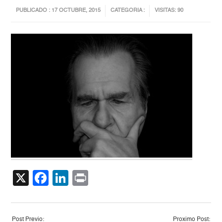
PUBLICADO : 17 OCTUBRE, 2015
CATEGORIA :
VISITAS: 90
X
Facebook
LinkedIn
Print
Post Previo:
Proximo Post: