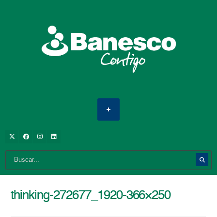
thinking-272677_1920-366×250