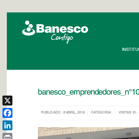
INSTIT
banesco_emprendedores_n°1
X
PUBLICADO : 8 ABRIL, 2016
CATEGORIA :
VISITAS: 81
Facebook
LinkedIn