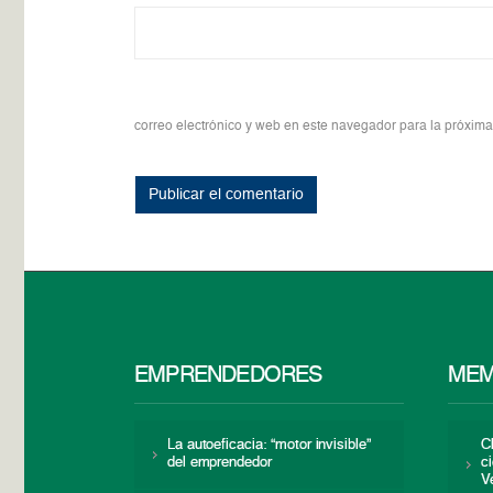
correo electrónico y web en este navegador para la próxim
EMPRENDEDORES
MEM
La autoeficacia: “motor invisible”
C
del emprendedor
c
V