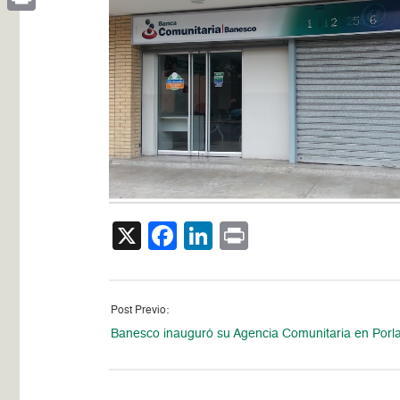
Print
X
Facebook
LinkedIn
Print
Post Previo:
Banesco inauguró su Agencia Comunitaria en Porl