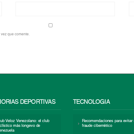
a vez que comente.
ORIAS DEPORTIVAS
TECNOLOGÍA
lub Veloz Venezolano: el club
Recomendaciones para evitar 
iclístico más longevo de
fraude cibernético
enezuela