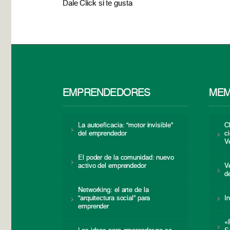
Dale Click si te gusta
EMPRENDEDORES
MEM
La autoeficacia: “motor invisible”
C
del emprendedor
c
V
El poder de la comunidad: nuevo
activo del emprendedor
V
d
Networking: el arte de la
“arquitectura social” para
I
emprender
«