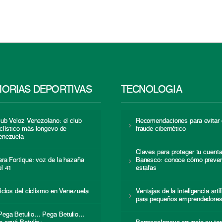
ORIAS DEPORTIVAS
TECNOLOGÍA
lub Veloz Venezolano: el club
Recomendaciones para evitar 
iclístico más longevo de
fraude cibernético
enezuela
Claves para proteger tu cuent
era Fortique: voz de la hazaña
Banesco: conoce cómo preven
el 41
estafas
nicios del ciclismo en Venezuela
Ventajas de la inteligencia artif
para pequeños emprendedore
Pega Betulio… Pega Betulio…