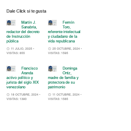
Dale Click si te gusta
Martín J.
Fermín
Sanabria,
Toro,
redactor del decreto
referente intelectual
de Instrucción
y ciudadano de la
pública
vida republicana
11 JULIO, 2025
•
25 OCTUBRE, 2024
•
VISITAS: 855
VISITAS: 1595
Francisco
Dominga
Aranda
Ortiz,
activo político y
madre de familia y
jurista del siglo XIX
protectora de su
venezolano
patrimonio
18 OCTUBRE, 2024
•
11 OCTUBRE, 2024
•
VISITAS: 1390
VISITAS: 1585