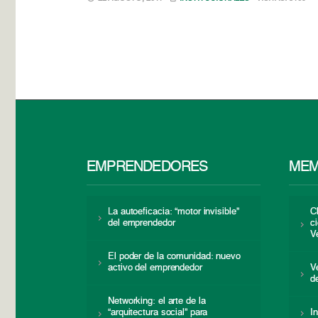
EMPRENDEDORES
MEM
La autoeficacia: “motor invisible”
C
del emprendedor
c
V
El poder de la comunidad: nuevo
activo del emprendedor
V
d
Networking: el arte de la
“arquitectura social” para
I