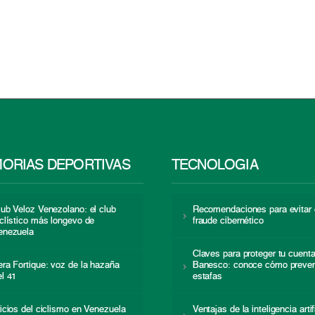
ORIAS DEPORTIVAS
TECNOLOGÍA
lub Veloz Venezolano: el club
Recomendaciones para evitar 
iclístico más longevo de
fraude cibernético
enezuela
Claves para proteger tu cuent
era Fortique: voz de la hazaña
Banesco: conoce cómo preven
el 41
estafas
nicios del ciclismo en Venezuela
Ventajas de la inteligencia artif