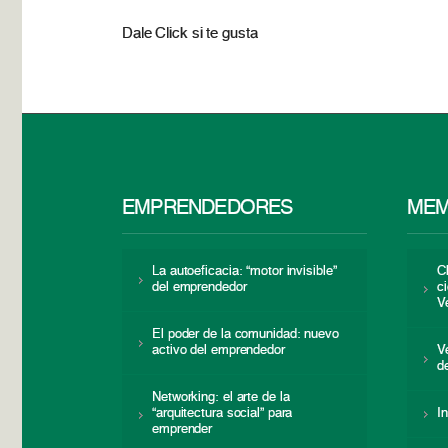
Dale Click si te gusta
EMPRENDEDORES
MEM
La autoeficacia: “motor invisible”
C
del emprendedor
c
V
El poder de la comunidad: nuevo
activo del emprendedor
V
d
Networking: el arte de la
“arquitectura social” para
I
emprender