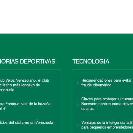
ORIAS DEPORTIVAS
TECNOLOGÍA
lub Veloz Venezolano: el club
Recomendaciones para evitar 
iclístico más longevo de
fraude cibernético
enezuela
Claves para proteger tu cuent
era Fortique: voz de la hazaña
Banesco: conoce cómo preven
el 41
estafas
nicios del ciclismo en Venezuela
Ventajas de la inteligencia artif
para pequeños emprendedore