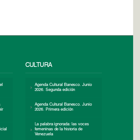
CULTURA
el
Agenda Cultural Banesco. Junio
2026. Segunda edición
a
Agenda Cultural Banesco. Junio
ir
2026. Primera edición
La palabra ignorada: las voces
icial
femeninas de la historia de
s
Venezuela