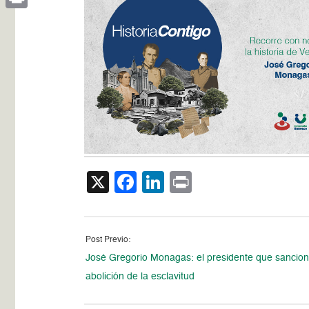
Print
X
Facebook
LinkedIn
Print
Post Previo:
José Gregorio Monagas: el presidente que sancion
abolición de la esclavitud