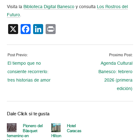
Visita la
Biblioteca Digital Banesco
y consulta
Los Rostros del
Futuro
.
X
Facebook
LinkedIn
Print
Post Previo:
Proximo Post:
El tiempo que no
Agenda Cultural
consiente recorrerlo:
Banesco: febrero
tres historias de amor
2026 (primera
edición)
Dale Click si te gusta
Pionero del
Hotel
Básquet
Caracas
femenino en
Hilton