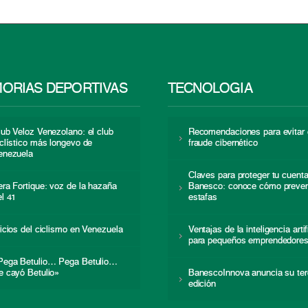
ORIAS DEPORTIVAS
TECNOLOGÍA
lub Veloz Venezolano: el club
Recomendaciones para evitar 
iclístico más longevo de
fraude cibernético
enezuela
Claves para proteger tu cuent
era Fortique: voz de la hazaña
Banesco: conoce cómo preven
el 41
estafas
nicios del ciclismo en Venezuela
Ventajas de la inteligencia artif
para pequeños emprendedore
Pega Betulio… Pega Betulio…
e cayó Betulio»
BanescoInnova anuncia su ter
edición