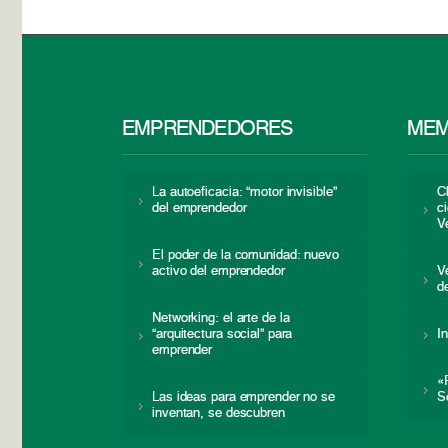
EMPRENDEDORES
MEM
La autoeficacia: “motor invisible”
C
del emprendedor
c
V
El poder de la comunidad: nuevo
activo del emprendedor
V
d
Networking: el arte de la
“arquitectura social” para
I
emprender
«
Las ideas para emprender no se
S
inventan, se descubren